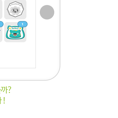
볼까?
 !