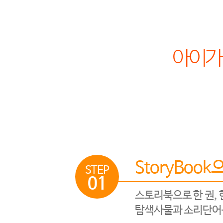
아이가 
StoryBoo
STEP
01
스토리북으로 한 권, 
탐색사물과 소리단어를